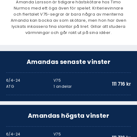
Amanda Larsson är tidigare hästskötare hos Timo
Nurmos med ett öga även för spelet. Kriterievinnare
och flertalet V75-segrar är bara några av meriterna
Amanda kan bocka av som skötare, men hon har även
lyckats inkassera fina slantar på liret. Gillar att studera
värmningar och går rakt ut på sina idéer.
Amandas senaste vinster
6/4-24
V75
111 716 kr
ATG
1 andelar
Amandas högsta vinster
6/4-24
V75