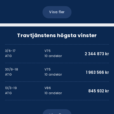
Visa fler
Travtjänstens högsta vinster
3/6-17
V75
2 344 873 kr
ATG
10 andelar
30/9-18
V75
1 963 566 kr
ATG
10 andelar
13/3-19
V86
845 932 kr
ATG
10 andelar