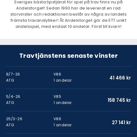
Sveriges bästa tipstjänst för spel på trav finns nu på
Andelstorget! Sedan 1993 har de levererat en rad
storvinster och redaktionen består av några av landets
främsta travanalytiker! Åt Andelstorget gör de ETT unikt
andelsspel, med endast 10 andelar. Först till kvarn!
Travtjänstens senaste vinster
8/7-26
V86
41 466 kr
ATG
1 andelar
5/4-26
V85
158 745 kr
ATG
1 andelar
25/3-26
V86
27 141 kr
ATG
1 andelar